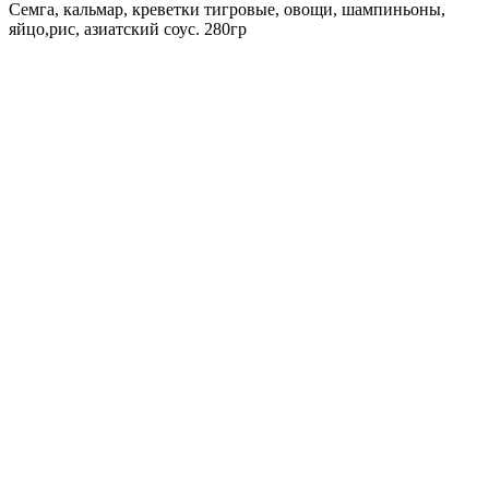
Семга, кальмар, креветки тигровые, овощи, шампиньоны,
яйцо,рис, азиатский соус. 280гр